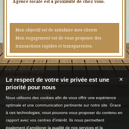
Agence locale est à proximité de chez vous.
Mon objectif est de satisfaire mes clients
Mon engagement est de vous proposer des
transactions rapides et transparentes.
Achat maison Sérignan
Achat maison Sauvian
Le respect de votre vie privée est une
✕
Achat appartement Sérignan
priorité pour nous
Achat maison Valras-Plage
Achat immeuble Sérignan
Nous utilisons des cookies afin de vous offrir une expérience
Achat appartement Valras-Plage
optimale et une communication pertinente sur notre site. Grace
Maison à vendre Valras-Plage
à ces technologies, nous pouvons vous proposer du contenu en
Maison à vendre Valras-Plage
rapport avec vos centres d'intérêt. Ils nous permettent
Maison à vendre Sérignan
également d'améliorer la qualité de nos services et la
Appartement à vendre Sérignan