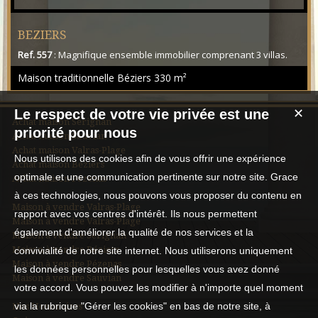
BEZIERS
Ref. 557
: Magnifique ensemble immobilier comprenant 3 villas.
Une demeure de plain pieds entièrement rénovée en 2013 de
Maison traditionnelle Béziers
330 m²
170m2 offrant 3 chambres, une salle de bain avec douche, un
patio, buanderie, cellier et dépendances. Une villa neuve de
plain pieds de 100m2 avec tout le confort actuel. Une maison de
Le respect de votre vie privée est une
✕
60m2. Une piscine de 10x5, et une cave de 300m2 agrémentent
Achat maison Sérignan
priorité pour nous
cet ensemble. L'environnement est e...
Achat maison Sauvian
Achat maison Valras-Plage
Nous utilisons des cookies afin de vous offrir une expérience
Achat maison Béziers
optimale et une communication pertinente sur notre site. Grace
Achat maison Pézenas
à ces technologies, nous pouvons vous proposer du contenu en
Maison à vendre Valras-Plage
rapport avec vos centres d'intérêt. Ils nous permettent
Maison à vendre Valras-Plage
également d'améliorer la qualité de nos services et la
Maison à vendre Sérignan
Maison à vendre Béziers
convivialité de notre site internet. Nous utiliserons uniquement
Maison à vendre Pézenas
les données personnelles pour lesquelles vous avez donné
Maison à vendre Sauvian
votre accord. Vous pouvez les modifier à n'importe quel moment
via la rubrique "Gérer les cookies" en bas de notre site, à
Nos Honoraires