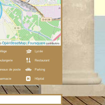
OpenStreetMap
Foursquare
 ©
|
contributors
llège
Lycée
ulangerie
Restaurant
reaux de poste
Parking
armacie
Hôpital