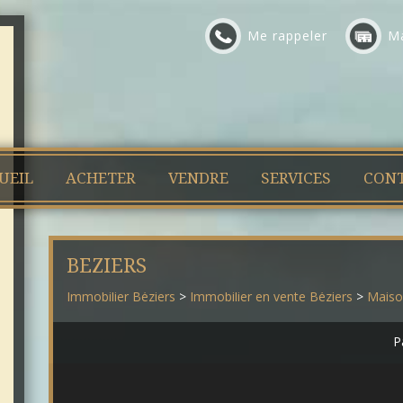
Me rappeler
Ma
UEIL
ACHETER
VENDRE
SERVICES
CON
BEZIERS
Immobilier Béziers
>
Immobilier en vente Béziers
>
Maison
P