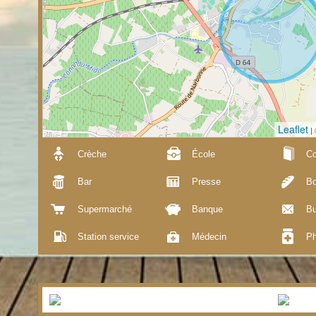
Leaflet
|
Crèche
École
Co
Bar
Presse
Bo
Supermarché
Banque
Bu
Station service
Médecin
Ph