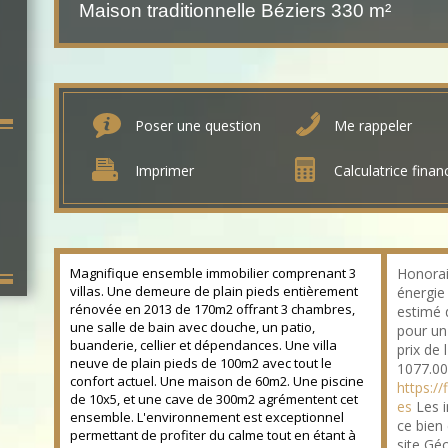
Maison traditionnelle Béziers
330 m²
Poser une question
Me rappeler
Imprimer
Calculatrice finan
Magnifique ensemble immobilier comprenant 3
Honorai
villas. Une demeure de plain pieds entièrement
énergie
rénovée en 2013 de 170m2 offrant 3 chambres,
estimé 
une salle de bain avec douche, un patio,
pour un 
buanderie, cellier et dépendances. Une villa
prix de 
neuve de plain pieds de 100m2 avec tout le
1077.00
confort actuel. Une maison de 60m2. Une piscine
https://
de 10x5, et une cave de 300m2 agrémentent cet
es
Les i
ensemble. L'environnement est exceptionnel
ce bien
permettant de profiter du calme tout en étant à
site Gé