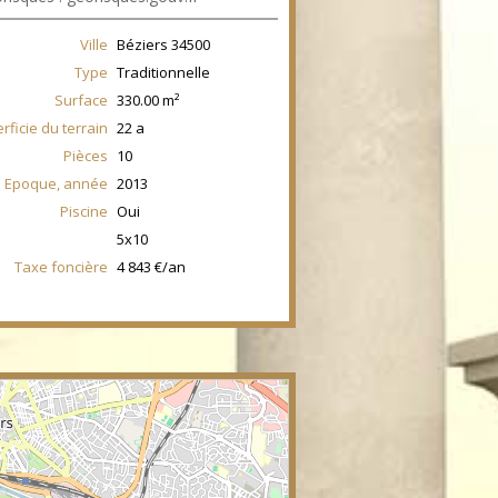
Ville
Béziers
34500
Type
Traditionnelle
Surface
330.00
m²
rficie du terrain
22 a
Pièces
10
Epoque, année
2013
Piscine
Oui
5x10
Taxe foncière
4 843 €/an