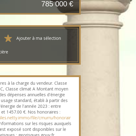
785 000 €
Ajouter à ma sélection
cière
res à la charge du vendeur. Classe
 C, Classe climat A Montant moyen
des dépenses annuelles d'énergie
usage standard, établi à partir des
l'énergie de l'année 2023 : entre
 et 1457.00 €. Nos honoraires :
files.netty.immo/file/cmurru/honorair
nformations sur les risques auxquels
 est exposé sont disponibles sur le
orisques : georisques.gouv.fr