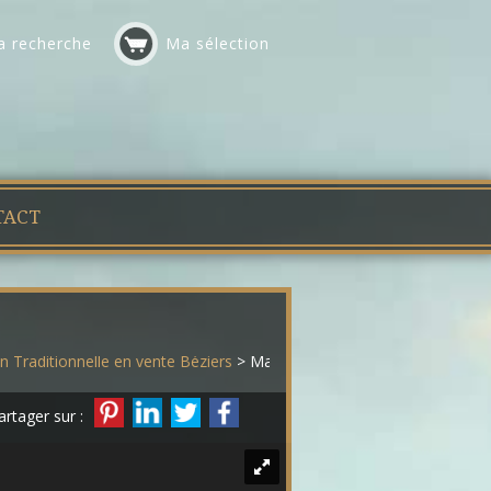
 recherche
Ma sélection
TACT
 Traditionnelle en vente Béziers
> Maison traditionnelle 557
artager sur :